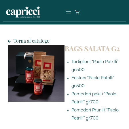
Premi di produzione
Operazioni commerciali
Partnership program
Torna al catalogo
BAGS SALATA G2
Tortiglioni “Paolo Petrilli”
gr.500
Festoni “Paolo Petrilli”
gr.500
Pomodori pelati “Paolo
Petrilli” gr.700
Pomodori Prunilli “Paolo
Petrilli” gr.700