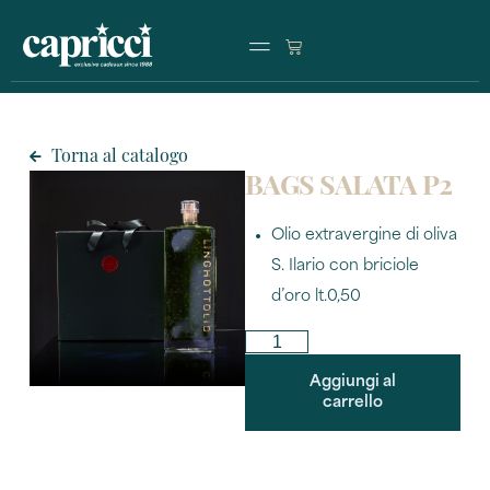
Premi di produzione
Operazioni commerciali
Partnership program
Torna al catalogo
BAGS SALATA P2
Olio extravergine di oliva
S. Ilario con briciole
d’oro lt.0,50
Aggiungi al
carrello