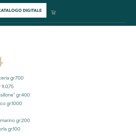
CATALOGO DIGITALE
4
ceria gr.700
lt.0,75
sillone” gr.400
ico gr.1000
rosmarino gr.200
rla gr.100