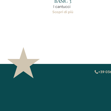
BASIC 3
I cantucci
Scopri di più
+39 03