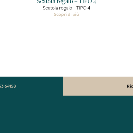
Scatola regalo – TIPO 4
Scatola regalo – TIPO 4
Scopri di più
63 64158
Ri