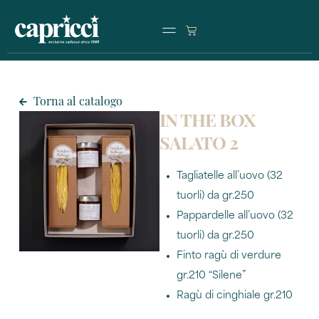
Premi di produzione
Operazioni commerciali
Partnership program
Torna al catalogo
IN THE BOX
SALATO 2
Tagliatelle all’uovo (32
tuorli) da gr.250
Pappardelle all’uovo (32
tuorli) da gr.250
Finto ragù di verdure
gr.210 “Silene”
Ragù di cinghiale gr.210